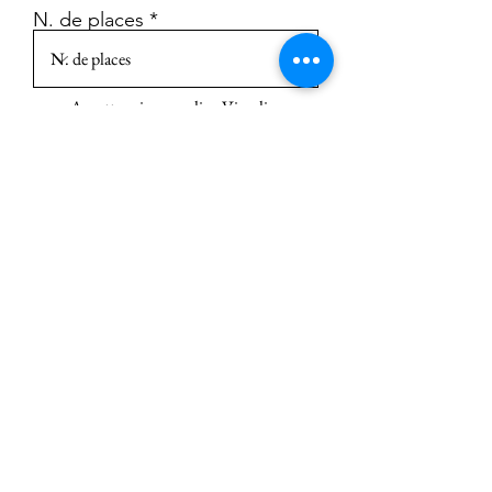
N. de places
Accetta privacy policy
Visualizza
privacy policy
Envoyer
info@nuitdestemps.eu